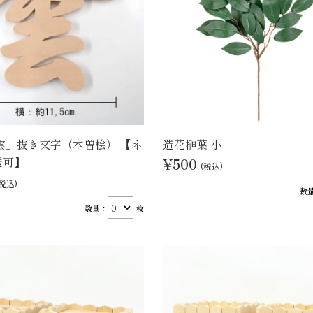
雲」抜き文字（木曽桧） 【ネ
造花榊葉 小
送可】
¥500
(税込)
(税込)
数
数量：
枚