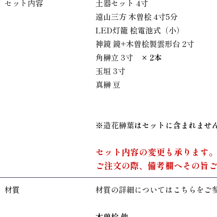
セット内容
土器セット 4寸
遠山三方 木曽桧 4寸5分
LED灯籠 桧電池式（小）
神鏡 鏡+木曽桧製雲形台 2寸
角榊立 3寸
× 2本
玉垣 3寸
真榊 豆
※
造花榊葉
はセットに含まれませ
セット内容の変更も承ります
ご注文の際、備考欄へその旨
材質
材質の詳細についてはこちらをご
木曽桧 他