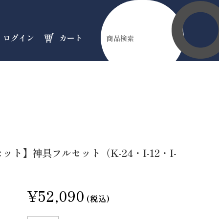
ログイン
カート
伊勢縁起物
天然石
オーダーメイド
のフロア
のフロア
のフロア
ット】神具フルセット（K-24・I-12・I-
¥52,090
(税込)