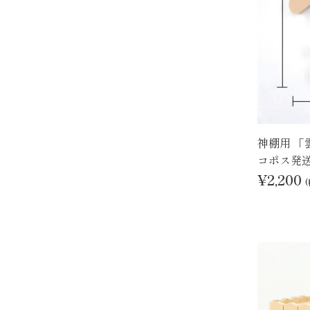
神棚用 「
コポス発
¥2,200