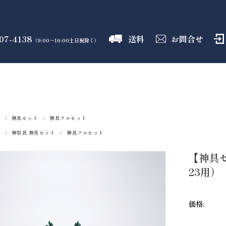
07-4138
送料
お問合せ
（9:00～16:00土日祝除く）
御霊舎
神具
しめ縄
盛り塩
火打石
のフロア
のフロア
のフロア
のフロア
のフロア
神具セット
神具フルセット
神祭具 神具セット
神具フルセット
【神具セ
23用）
価格: