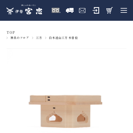
TOP
神具のフロア
三方
白木遠山三方 木曽桧