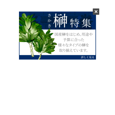
0120-07-4138
【受付】AM9:00～PM4:00（土日祝除
く）
外宮せんぐう館前宮忠本店三重県伊勢市
岡本1丁目2-38
TEL 0596-28-0412（代表）
FAX 0596-28-9690
お店にお越しの際は、住所でカーナビ設定をお願い致します。（電話