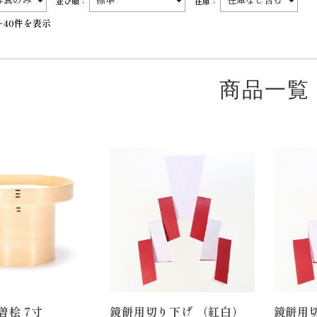
並び順：
在庫：
～40件を表示
商品一覧
曽桧 7寸
鏡餅用切り下げ （紅白）
鏡餅用切