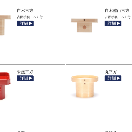
白木三方
白木遠山三方
吉野桧製 へそ付
吉野桧製 へそ付
朱塗三方
丸三方