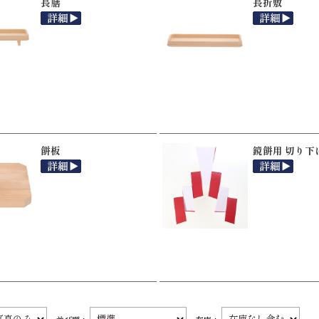
長膳
長折敷
餅板
鏡餅用 切り下