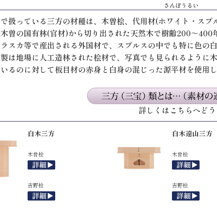
さんぼうるい
で扱っている三方の材種は、木曽桧、代用材(ホワイト・スプ
木曽の国有林(官材)から切り出された天然木で樹齢200～40
アラスカ等で産出される外国材で、スプルスの中でも特に色の
桧製は地場に人工造林された桧材で、写真でも見られるように
ているのに対して板目材の赤身と白身の混じった源平材を使用
詳しくはこちらへどう
白木三方
白木遠山三方
木曾桧
木曾桧
吉野桧
吉野桧