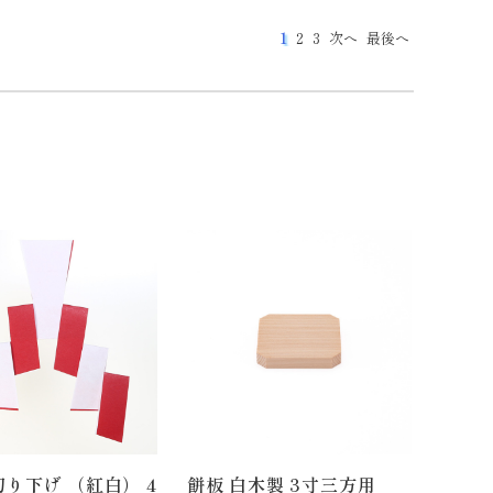
1
2
3
次へ
最後へ
り下げ （紅白） 4
餅板 白木製 3寸三方用