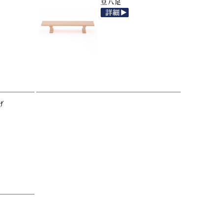
豆八足
げ