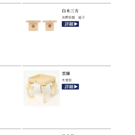
白木三方
吉野桧製 組子
雲脚
木曽桧