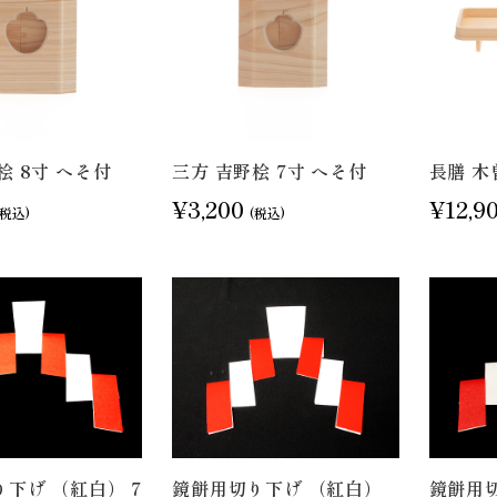
桧 8寸 へそ付
三方 吉野桧 7寸 へそ付
長膳 木
¥3,200
¥12,9
(税込)
(税込)
下げ （紅白） 7
鏡餅用切り下げ （紅白）
鏡餅用切