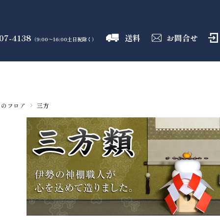
07-4138
送料
お問合せ
（9:00～16:00土日祝除く）
御霊舎
神具
しめ縄
盛り塩
火打石
のフロア
のフロア
のフロア
のフロア
のフロア
具のフロア
三方