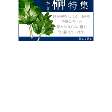
0120-07-4138
【受付】AM9:00～PM4:00（土日祝除
く）
外宮せんぐう館前宮忠本店三重県伊勢市
岡本1丁目2-38
TEL 0596-28-0412（代表）
FAX 0596-28-9690
お店にお越しの際は、住所でカーナビ設定をお願い致します。（電話
番号ですと、本社工場に設定されます。）
FAX申し込み24時間受付中
FAX注文書 ダウンロードはこち