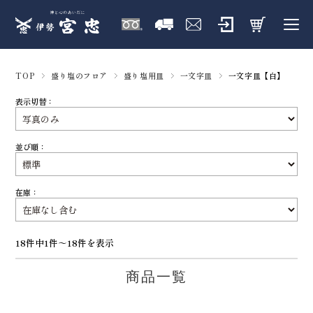
TOP
盛り塩のフロア
盛り塩用皿
一文字皿
一文字皿【白】
表示切替：
並び順：
在庫：
18件中1件～18件を表示
商品一覧