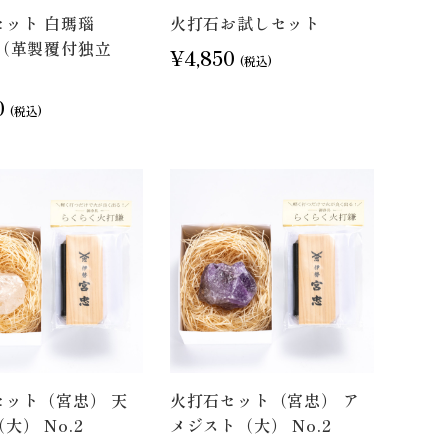
セット 白瑪瑙
火打石お試しセット
 （革製覆付独立
¥4,850
(税込)
0
(税込)
セット（宮忠） 天
火打石セット（宮忠） ア
大） No.2
メジスト（大） No.2