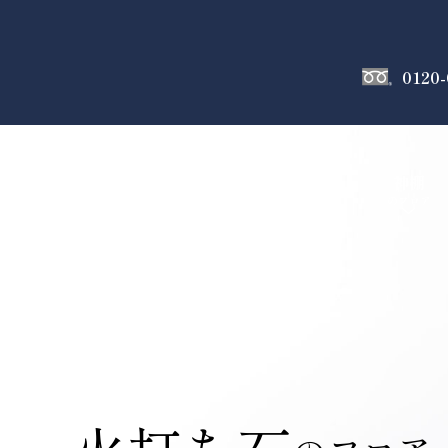
0120-
神棚
のフロア