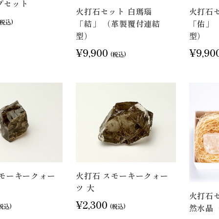
プセット
火打石セット 白瑪瑙
火打石
「結」 （革製覆付連結
「佑」
(税込)
型）
型）
¥9,900
¥9,90
(税込)
スモーキークォー
火打石 スモーキークォー
ツ 大
火打石
¥2,300
然水晶（
税込)
(税込)