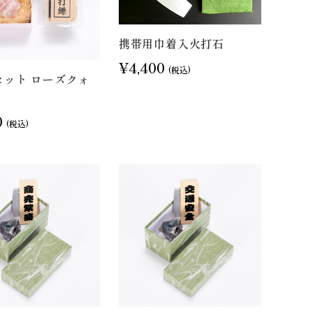
携帯用巾着入火打石
¥4,400
(税込)
セット ローズクォ
0
(税込)