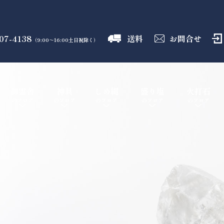
07-4138
送料
お問合せ
（9:00～16:00土日祝除く）
御霊舎
神具
しめ縄
盛り塩
火打石
のフロア
のフロア
のフロア
のフロア
のフロア