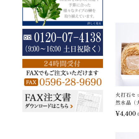
火打石セ
然水晶（大
¥4,400