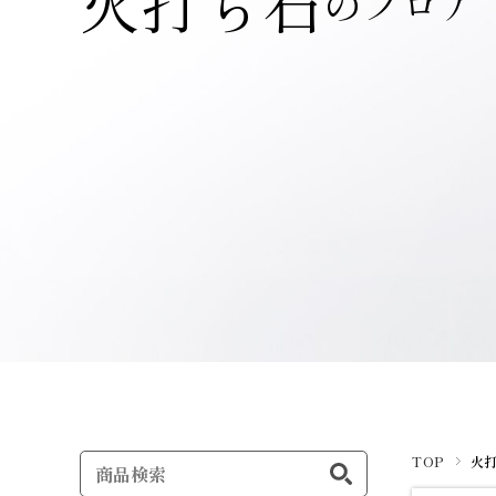
火打ち石
のフロア
TOP
火