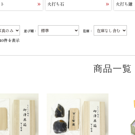
ット
火打ち石
火打ち鎌
並び順：
在庫：
40件を表示
商品一覧