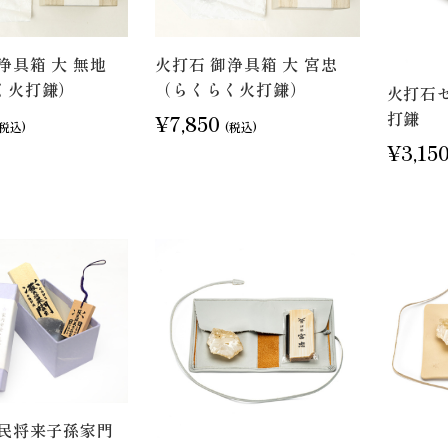
浄具箱 大 無地
火打石 御浄具箱 大 宮忠
く火打鎌）
（らくらく火打鎌）
火打石
打鎌
¥7,850
(税込)
(税込)
¥3,15
蘇民将来子孫家門