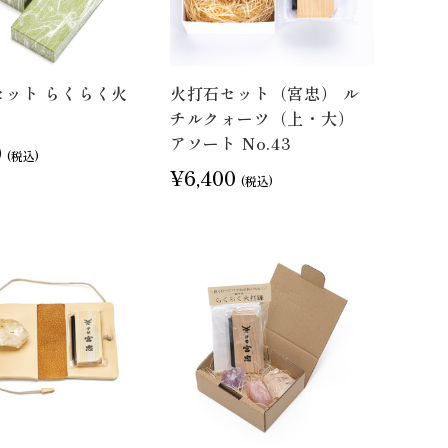
セット らくらく火
火打石セット（宮忠） ル
チルクォーツ（上・大）
アソート No.43
0
(税込)
¥6,400
(税込)