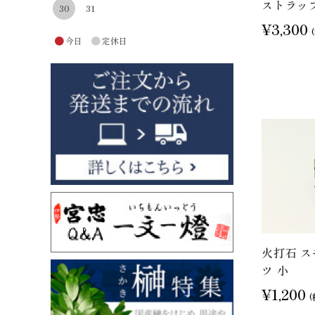
ストラッ
30
31
¥3,300
●
●
今日
定休日
火打石 
ツ 小
¥1,200
(