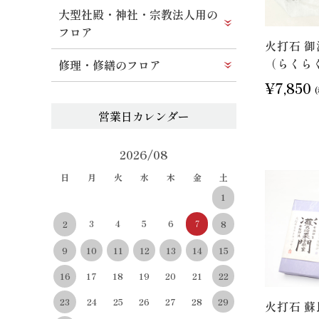
大型社殿・神社・宗教法人用の
フロア
火打石 御
（らくら
修理・修繕のフロア
¥7,850
2026/08
日
月
火
水
木
金
土
1
3
4
5
6
7
8
2
10
11
12
13
14
15
9
22
16
17
18
19
20
21
29
23
24
25
26
27
28
火打石 