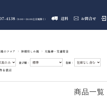
07-4138
送料
お問合せ
（9:00～16:00土日祝除く）
御霊舎
神具
しめ縄
盛り塩
火打石
のフロア
のフロア
のフロア
のフロア
のフロア
め縄のフロア
神棚用しめ縄
大福神・交通安全
並び順：
在庫：
2件を表示
商品一覧