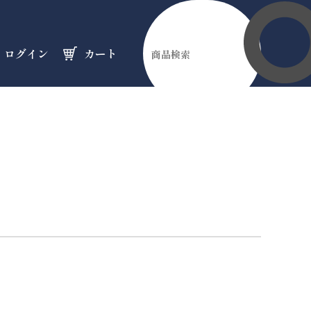
ログイン
カート
伊勢縁起物
天然石
オーダーメイド
のフロア
のフロア
のフロア