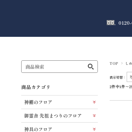
0120-
神棚
のフロア
TOP
し
表示切替：
商品カテゴリ
2件中1件～
神棚のフロア
御霊舎 先祖まつりのフロア
神具のフロア