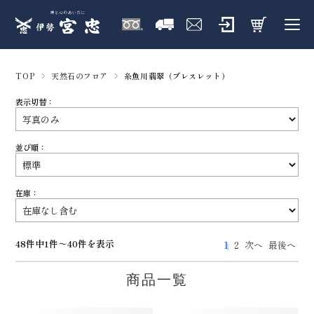
TOP
天然石のフロア
糸魚川翡翠（ブレスレット）
表示切替：
並び順：
在庫：
48件中1件～40件を表示
1
2
次へ
最後へ
商品一覧