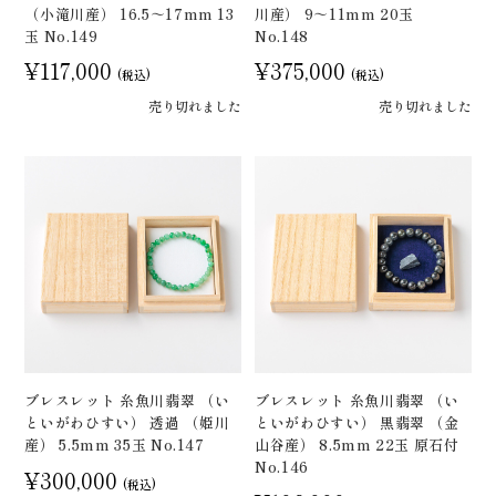
（小滝川産） 16.5～17mm 13
川産） 9～11mm 20玉
玉 No.149
No.148
¥117,000
¥375,000
(税込)
(税込)
売り切れました
売り切れました
ブレスレット 糸魚川翡翠 （い
ブレスレット 糸魚川翡翠 （い
といがわひすい） 透過 （姫川
といがわひすい） 黒翡翠 （金
産） 5.5mm 35玉 No.147
山谷産） 8.5mm 22玉 原石付
No.146
¥300,000
(税込)