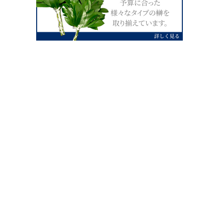
0120-07-4138
【受付】AM9:00～PM4:00（土日祝除
く）
外宮せんぐう館前宮忠本店三重県伊勢市
岡本1丁目2-38
TEL 0596-28-0412（代表）
FAX 0596-28-9690
お店にお越しの際は、住所でカーナビ設定をお願い致します。（電話
番号ですと、本社工場に設定されます。）
FAX申し込み24時間受付中
FAX注文書 ダウンロードはこち
0596-28-9690
ら