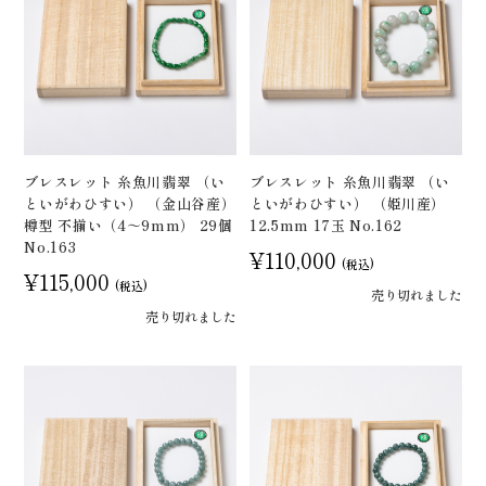
ブレスレット 糸魚川翡翠 （い
ブレスレット 糸魚川翡翠 （い
といがわひすい） （金山谷産）
といがわひすい） （姫川産）
樽型 不揃い（4～9mm） 29個
12.5mm 17玉 No.162
No.163
¥110,000
(税込)
¥115,000
(税込)
売り切れました
売り切れました