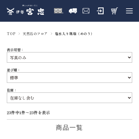
TOP
天然石のフロア
塩水入り瑪瑙（めのう）
表示切替：
並び順：
在庫：
23件中1件～23件を表示
商品一覧