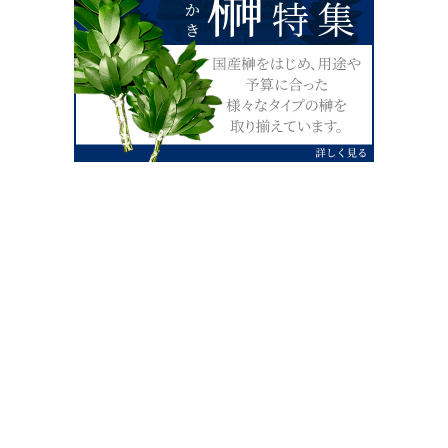
0120-07-4138
【受付】AM9:00～PM4:00（土日祝除
く）
外宮せんぐう館前宮忠本店三重県伊勢市
岡本1丁目2-38
TEL 0596-28-0412（代表）
FAX 0596-28-9690
お店にお越しの際は、住所でカーナビ設定をお願い致します。（電話
番号ですと、本社工場に設定されます。）
FAX申し込み24時間受付中
FAX注文書 ダウンロードはこち