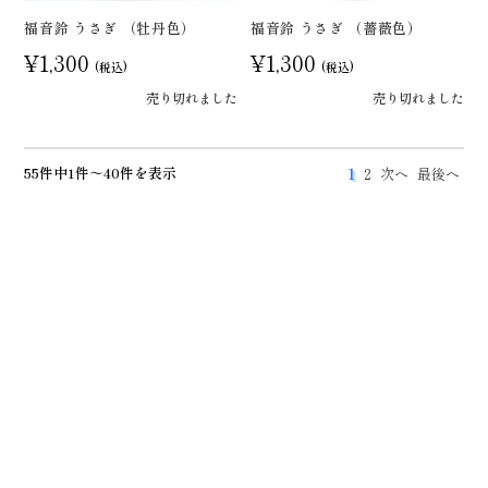
福音鈴 うさぎ （牡丹色）
福音鈴 うさぎ （薔薇色）
¥1,300
¥1,300
(税込)
(税込)
売り切れました
売り切れました
55件中1件～40件を表示
1
2
次へ
最後へ