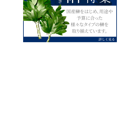
0120-07-4138
【受付】AM9:00～PM4:00（土日祝除
く）
外宮せんぐう館前宮忠本店三重県伊勢市
岡本1丁目2-38
TEL 0596-28-0412（代表）
FAX 0596-28-9690
お店にお越しの際は、住所でカーナビ設定をお願い致します。（電話
番号ですと、本社工場に設定されます。）
FAX申し込み24時間受付中
FAX注文書 ダウンロードはこち
0596-28-9690
ら