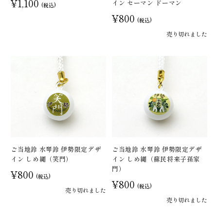
¥1,100
イン セーマン ドーマン
(税込)
¥800
(税込)
売り切れました
ご当地鈴 水琴鈴 伊勢限定デザ
ご当地鈴 水琴鈴 伊勢限定デザ
イン しめ縄（笑門）
イン しめ縄（蘇民将来子孫家
門）
¥800
(税込)
¥800
(税込)
売り切れました
売り切れました