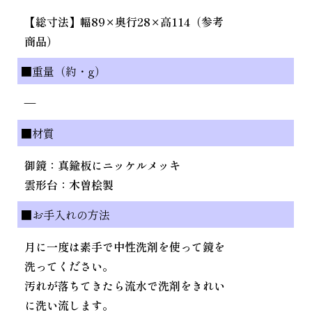
【総寸法】幅89×奥行28×高114（参考
商品）
■重量（約・g）
—
■材質
御鏡：真鍮板にニッケルメッキ
雲形台：木曽桧製
■お手入れの方法
月に一度は素手で中性洗剤を使って鏡を
洗ってください。
汚れが落ちてきたら流水で洗剤をきれい
に洗い流します。