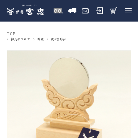
TOP
神具のフロア
神鏡
鏡+雲形台