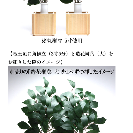
【板玉垣に角榊立（3寸5分）と造花榊葉（大）を
お祀りした際のイメージ】