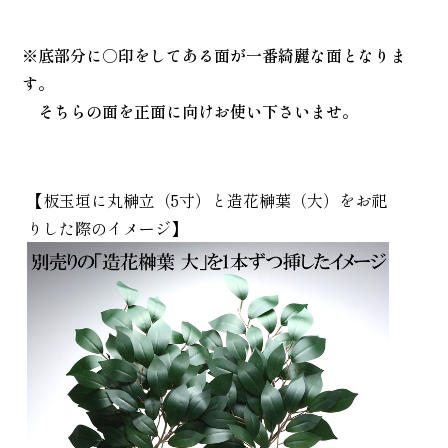
※底部分に○印をしてある面が一番綺麗な面となりま
す。
そちらの面を正面に向けお使い下さいませ。
【板玉垣に丸榊立（5寸）と造花榊葉（大）をお祀
りした際のイメージ】