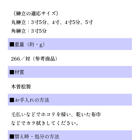
《榊立の適応サイズ》
丸榊立：3寸5分、4寸、4寸5分、5寸
角榊立：3寸5分
■重量（約・g）
266／対（参考商品）
■材質
木曽桧製
■お手入れの方法
毛払い
などでホコリを掃い、乾いた布巾
などでカラ拭きしてください。
■替え時・処分の方法