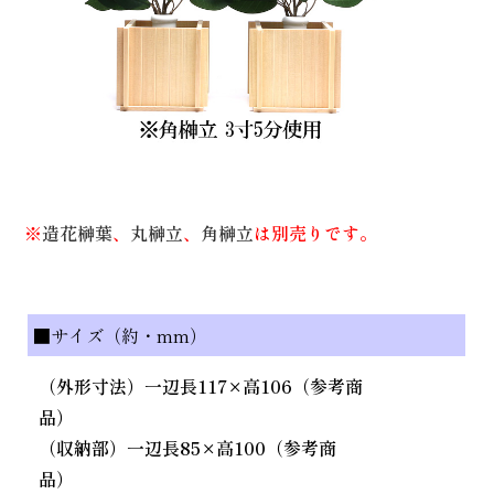
※
造花榊葉
、
丸榊立
、
角榊立
は別売りです。
■サイズ（約・mm）
（外形寸法）一辺長117×高106（参考商
品）
（収納部）一辺長85×高100（参考商
品）