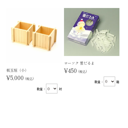
ローソク 雪だるま
¥450
板玉垣（小）
(税込)
¥5,000
(税込)
数量：
箱
数量：
対