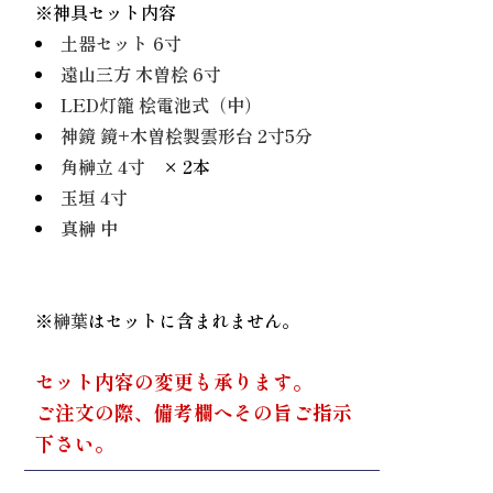
※神具セット内容
土器セット 6寸
遠山三方 木曽桧 6寸
LED灯籠 桧電池式（中）
神鏡 鏡+木曽桧製雲形台 2寸5分
角榊立 4寸
× 2本
玉垣 4寸
真榊 中
※
榊葉
はセットに含まれません。
セット内容の変更も承ります。
ご注文の際、備考欄へその旨ご指示
下さい。