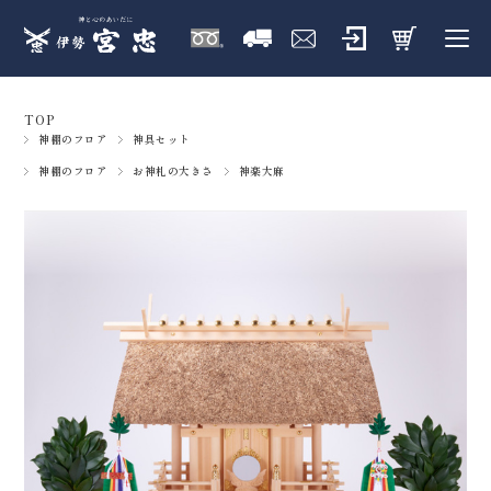
TOP
神棚のフロア
神具セット
神棚のフロア
お神札の大きさ
神楽大麻