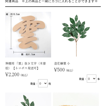
関連商品 ※上の商品と一緒にカゴに入れることができます※
神棚用 「雲」抜き文字（木曽
造花榊葉 小
桧） 【ネコポス発送可】
¥500
(税込)
¥2,200
(税込)
数量：
本
数量：
枚