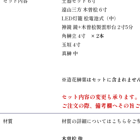
セット内容
土器セット 6寸
遠山三方 木曽桧 6寸
LED灯籠 桧電池式（中）
神鏡 鏡+木曽桧製雲形台 2寸5分
角榊立 4寸
× 2本
玉垣 4寸
真榊 中
※
造花榊葉
はセットに含まれませ
セット内容の変更も承ります
ご注文の際、備考欄へその旨
材質
材質の詳細についてはこちらをご
木曽桧 他