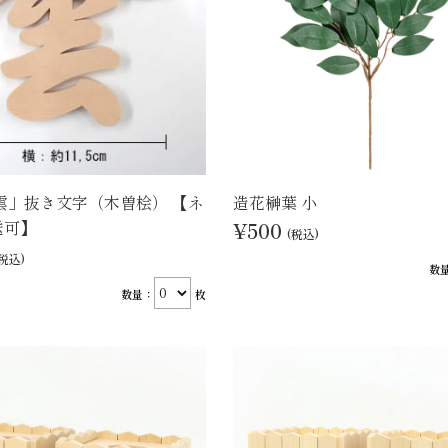
雲」抜き文字（木曽桧） 【ネ
造花榊葉 小
送可】
¥500
(税込)
(税込)
数
数量：
枚