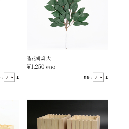
造花榊葉 大
¥1,250
(税込)
量：
本
数量：
本