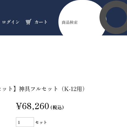
ログイン
カート
伊勢縁起物
天然石
オーダーメイド
のフロア
のフロア
のフロア
ット】神具フルセット（K-12用）
¥68,260
(税込)
セット