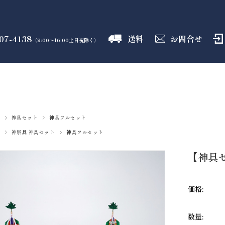
07-4138
送料
お問合せ
（9:00～16:00土日祝除く）
御霊舎
神具
しめ縄
盛り塩
火打石
のフロア
のフロア
のフロア
のフロア
のフロア
神具セット
神具フルセット
神祭具 神具セット
神具フルセット
【神具セ
価格:
数量: