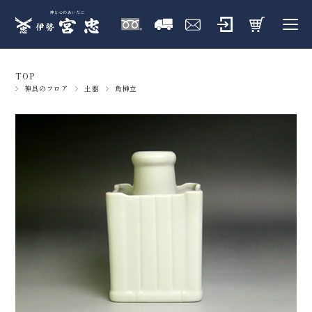
TOP
神具のフロア
土器
角榊立