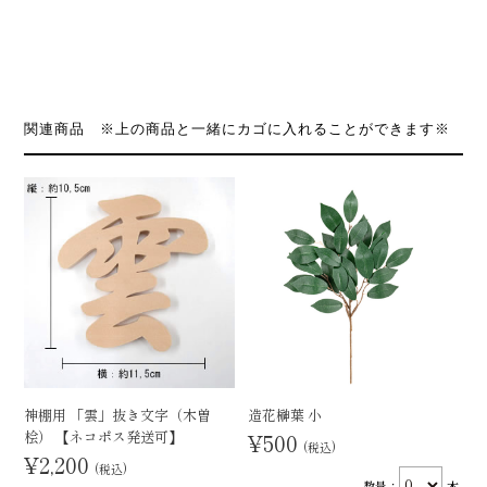
関連商品 ※上の商品と一緒にカゴに入れることができます※
神棚用 「雲」抜き文字（木曽
造花榊葉 小
桧） 【ネコポス発送可】
¥500
(税込)
¥2,200
(税込)
数量：
本