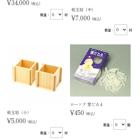
¥34,000
(税込)
板玉垣（中）
数量：
対
¥7,000
(税込)
数量：
対
ローソク 雪だるま
¥450
板玉垣（小）
(税込)
¥5,000
(税込)
数量：
箱
数量：
対