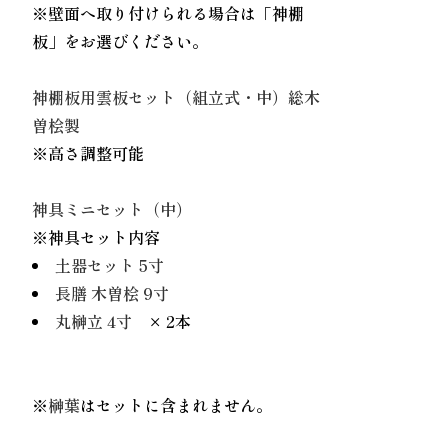
※壁面へ取り付けられる場合は「神棚
板」をお選びください。
神棚板用雲板セット（組立式・中）総木
曽桧製
※高さ調整可能
神具ミニセット（中）
※神具セット内容
土器セット 5寸
長膳 木曽桧 9寸
丸榊立 4寸
× 2本
※
榊葉
はセットに含まれません。