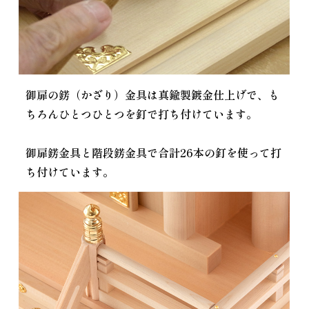
御扉の錺（かざり）金具は真鍮製鍍金仕上げで、も
ちろんひとつひとつを釘で打ち付けています。
御扉錺金具と階段錺金具で合計26本の釘を使って打
ち付けています。