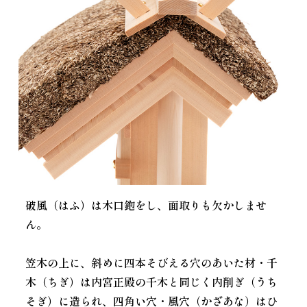
破風（はふ）は木口鉋をし、面取りも欠かしませ
ん。
笠木の上に、斜めに四本そびえる穴のあいた材・千
木（ちぎ）は内宮正殿の千木と同じく内削ぎ（うち
そぎ）に造られ、四角い穴・風穴（かざあな）はひ