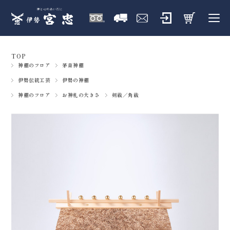
TOP
神棚のフロア
茅葺神棚
伊勢伝統工芸
伊勢の神棚
神棚のフロア
お神札の大きさ
剣祓／角祓