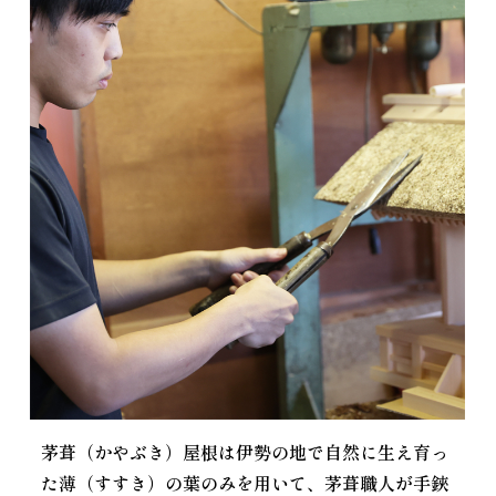
茅葺（かやぶき）屋根は伊勢の地で自然に生え育っ
た薄（すすき）の葉のみを用いて、茅葺職人が手鋏