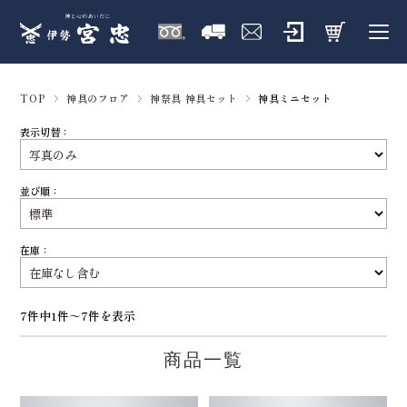
TOP
神具のフロア
神祭具 神具セット
神具ミニセット
表示切替：
並び順：
在庫：
7件中1件～7件を表示
商品一覧