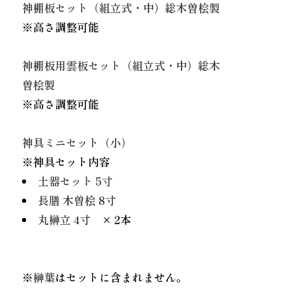
神棚板セット（組立式・中）総木曽桧製
※高さ調整可能
神棚板用雲板セット（組立式・中）総木
曽桧製
※高さ調整可能
神具ミニセット（小）
※神具セット内容
土器セット 5寸
長膳 木曽桧 8寸
丸榊立 4寸
× 2本
※
榊葉
はセットに含まれません。