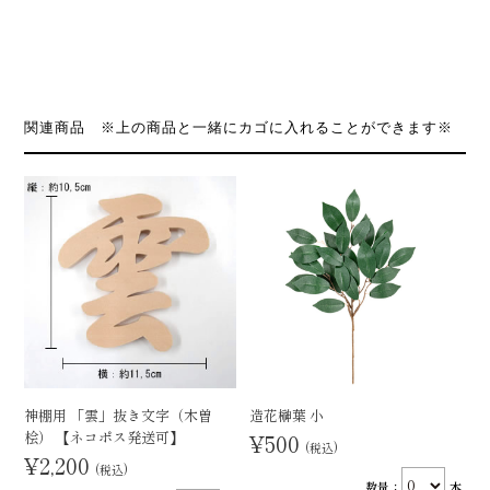
関連商品 ※上の商品と一緒にカゴに入れることができます※
神棚用 「雲」抜き文字（木曽
造花榊葉 小
桧） 【ネコポス発送可】
¥500
(税込)
¥2,200
(税込)
数量：
本