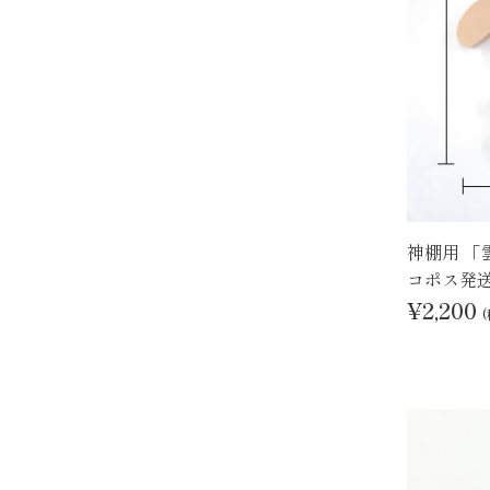
神棚用 「
コポス発
¥2,200