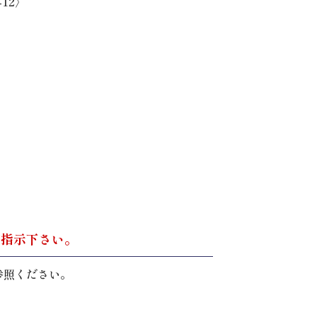
12〉
。
ご指示下さい。
参照ください。