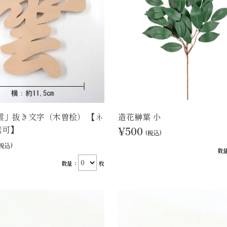
雲」抜き文字（木曽桧） 【ネ
造花榊葉 小
送可】
¥500
(税込)
(税込)
数
数量：
枚