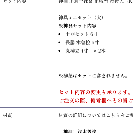
セット内容
神棚 茅葺一社宮 正殿型 特特大〈K-
神具ミニセット（大）
※神具セット内容
土器セット 6寸
長膳 木曽桧 6寸
丸榊立 4寸
× 2本
※
榊葉
はセットに含まれません。
セット内容の変更も承ります
ご注文の際、備考欄へその旨
材質
材質の詳細についてはこちらをご
（神棚）総木曽桧