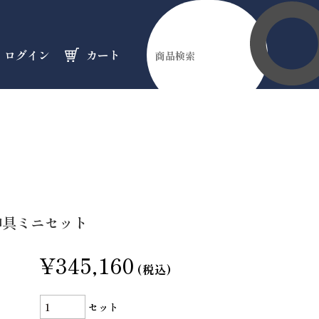
ログイン
カート
伊勢縁起物
天然石
オーダーメイド
のフロア
のフロア
のフロア
+神具ミニセット
¥345,160
(税込)
セット