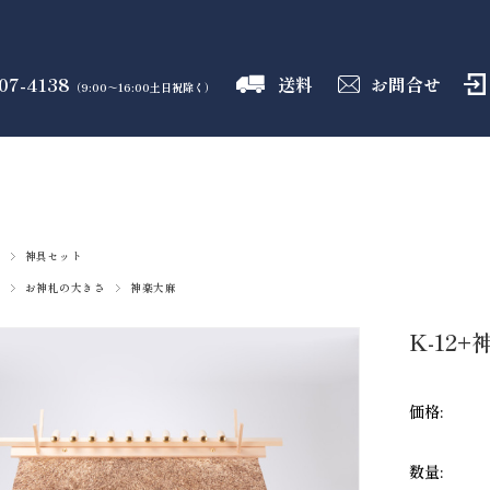
07-4138
送料
お問合せ
（9:00～16:00土日祝除く）
御霊舎
神具
しめ縄
盛り塩
火打石
のフロア
のフロア
のフロア
のフロア
のフロア
神具セット
お神札の大きさ
神楽大麻
K-12
価格:
数量: