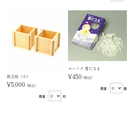
ローソク 雪だるま
¥450
板玉垣（小）
(税込)
¥5,000
(税込)
数量：
箱
数量：
対