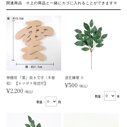
関連商品 ※上の商品と一緒にカゴに入れることができます※
神棚用 「雲」抜き文字（木曽
造花榊葉 小
桧） 【ネコポス発送可】
¥500
(税込)
¥2,200
(税込)
数量：
本
数量：
枚