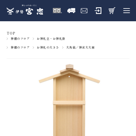
TOP
神棚のフロア
お神札立・お神札掛
神棚のフロア
お神札の大きさ
大角祓／神宮大大麻