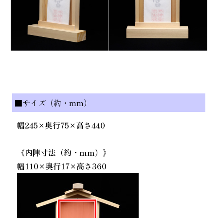
■サイズ（約・mm）
幅245×奥行75×高さ440
《内陣寸法（約・mm）》
幅110×奥行17×高さ360