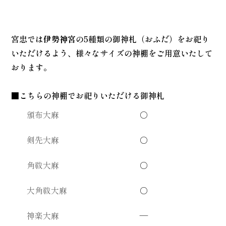
宮忠では
伊勢神宮
の5種類の御神札（おふだ）をお祀り
いただけるよう、様々なサイズの神棚をご用意いたして
おります。
■こちらの神棚でお祀りいただける御神札
頒布大麻
○
剣先大麻
○
角祓大麻
○
大角祓大麻
○
神楽大麻
—