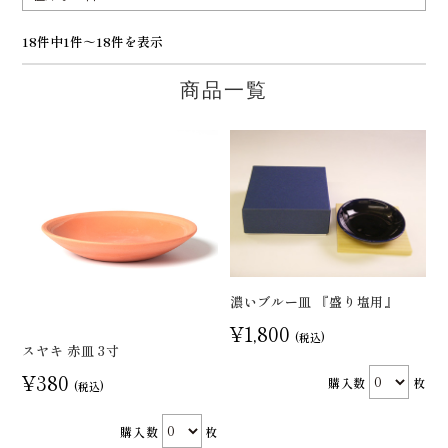
18件中1件～18件を表示
商品一覧
濃いブルー皿 『盛り塩用』
¥1,800
(税込)
スヤキ 赤皿 3寸
¥380
購入数
枚
(税込)
購入数
枚