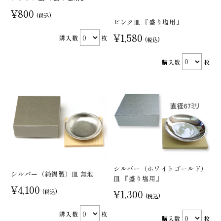
¥800
(税込)
ピンク皿 『盛り塩用』
¥1,580
購入数
枚
(税込)
購入数
枚
シルバー（ホワイトゴールド）
シルバー（純錫製）皿 無地
皿 『盛り塩用』
¥4,100
¥1,300
(税込)
(税込)
購入数
枚
購入数
枚