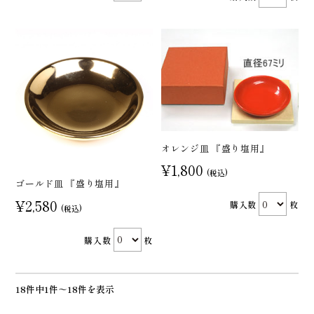
オレンジ皿 『盛り塩用』
¥1,800
(税込)
ゴールド皿 『盛り塩用』
¥2,580
購入数
枚
(税込)
購入数
枚
18件中1件～18件を表示