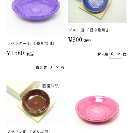
ブルー皿 『盛り塩用』
¥800
(税込)
ラベンダー皿 『盛り塩用』
¥1,580
購入数
枚
(税込)
購入数
枚
ブラウン皿 『盛り塩用』