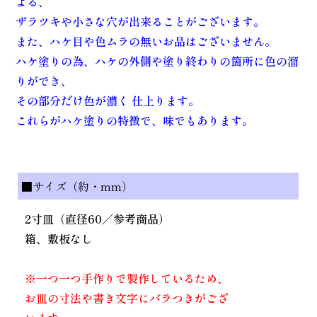
よる、
ザラツキや小さな穴が出来ることがございます。
また、ハケ目や色ムラの無いお品はございません。
ハケ塗りの為、ハケの外側や塗り終わりの箇所に色の溜
りができ、
その部分だけ色が濃く 仕上ります。
これらがハケ塗りの特徴で、味でもあります。
■サイズ（約・mm）
2寸皿（直径60／参考商品）
箱、敷板なし
※一つ一つ手作りで製作しているため、
お皿の寸法や書き文字にバラつきがござ