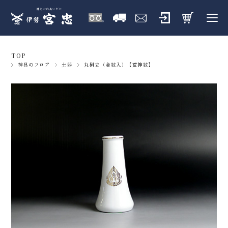
TOP
神具のフロア
土器
丸榊立（金紋入）【荒神紋】