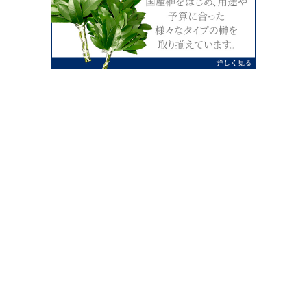
0120-07-4138
【受付】AM9:00～PM4:00（土日祝除
く）
外宮せんぐう館前宮忠本店三重県伊勢市
岡本1丁目2-38
TEL 0596-28-0412（代表）
FAX 0596-28-9690
お店にお越しの際は、住所でカーナビ設定をお願い致します。（電話
番号ですと、本社工場に設定されます。）
FAX申し込み24時間受付中
FAX注文書 ダウンロードはこち
0596-28-9690
ら