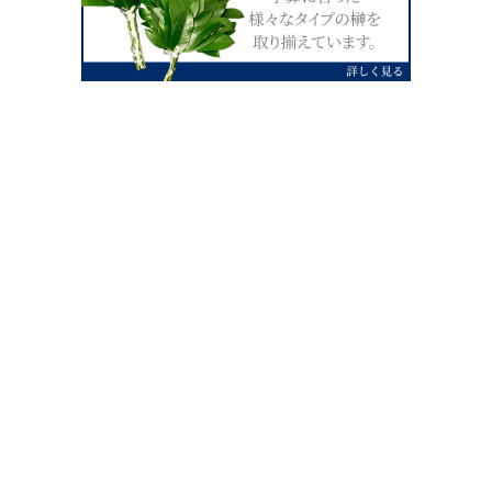
0120-07-4138
【受付】AM9:00～PM4:00（土日祝除
く）
外宮せんぐう館前宮忠本店三重県伊勢市
岡本1丁目2-38
TEL 0596-28-0412（代表）
FAX 0596-28-9690
お店にお越しの際は、住所でカーナビ設定をお願い致します。（電話
番号ですと、本社工場に設定されます。）
FAX申し込み24時間受付中
FAX注文書 ダウンロードはこち
0596-28-9690
ら