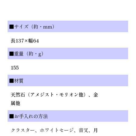
■サイズ（約・mm）
長137×幅64
■重量（約・g）
155
■材質
天然石（アメジスト・モリオン他）、金
属他
■お手入れの方法
クラスター
、
ホワイトセージ
、
音叉
、月