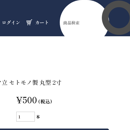
ログイン
カート
伊勢縁起物
天然石
オーダーメイド
のフロア
のフロア
のフロア
立 セトモノ製 丸型 2寸
¥500
(税込)
本