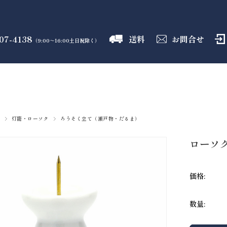
07-4138
送料
お問合せ
（9:00～16:00土日祝除く）
御霊舎
神具
しめ縄
盛り塩
火打石
のフロア
のフロア
のフロア
のフロア
のフロア
灯籠・ローソク
ろうそく立て（瀬戸物・だるま）
ローソク
価格:
数量: