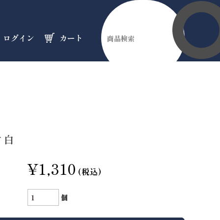
ログイン
カート
伊勢縁起物
天然石
オーダーメイド
のフロア
のフロア
のフロア
 白
¥1,310
(税込)
個