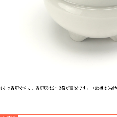
4寸の香炉ですと、
香炉灰
は2～3袋が目安です。（最初は3袋