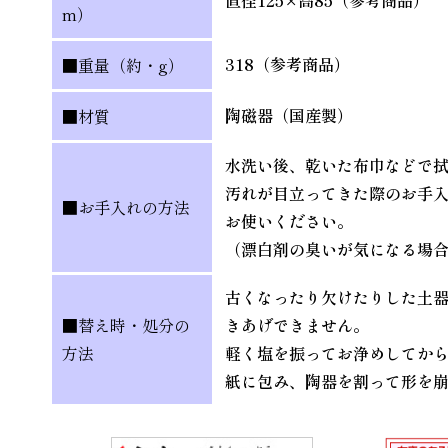
直径125×高85（参考商品）
m）
318（参考商品）
■重量（約・g）
陶磁器（国産製）
■材質
水洗い後、乾いた布巾などで
汚れが目立ってきた際のお手
■お手入れの方法
お使いください。
（漂白剤の臭いが気になる場
古くなったり欠けたりした土
■替え時・処分の
きあげできません。
方法
軽く塩を振ってお浄めしてか
紙に包み、陶器を割って形を