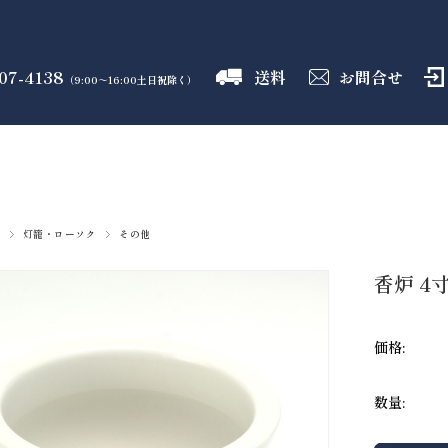
07-4138
送料
お問合せ
（9:00～16:00土日祝除く）
御霊舎
神具
しめ縄
盛り塩
火打石
のフロア
のフロア
のフロア
のフロア
のフロア
灯籠・ローソク
その他
香炉 4寸
価格:
数量: