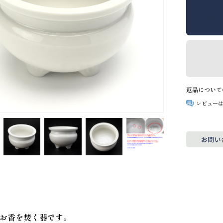
返品について
レビュー
お香を焚く器です。