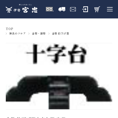
TOP
神具のフロア
金幣・御幣
金幣 釣下げ型