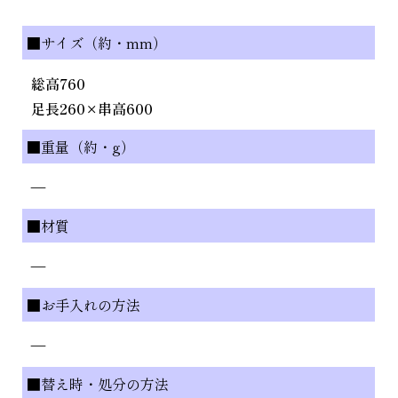
■サイズ（約・mm）
総高760
足長260×串高600
■重量（約・g）
—
■材質
—
■お手入れの方法
—
■替え時・処分の方法