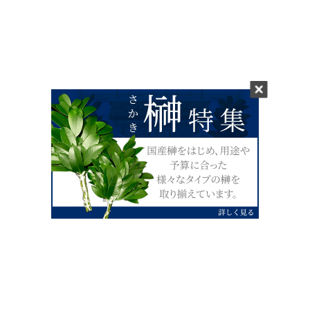
0120-07-4138
【受付】AM9:00～PM4:00（土日祝除
く）
外宮せんぐう館前宮忠本店三重県伊勢市