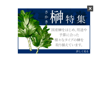
0120-07-4138
【受付】AM9:00～PM4:00（土日祝除
く）
外宮せんぐう館前宮忠本店三重県伊勢市
岡本1丁目2-38
TEL 0596-28-0412（代表）
FAX 0596-28-9690
お店にお越しの際は、住所でカーナビ設定をお願い致します。（電話