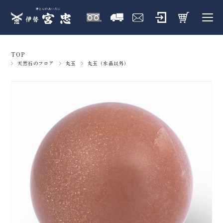
TOP
天然石のフロア
丸玉
丸玉（水晶以外）