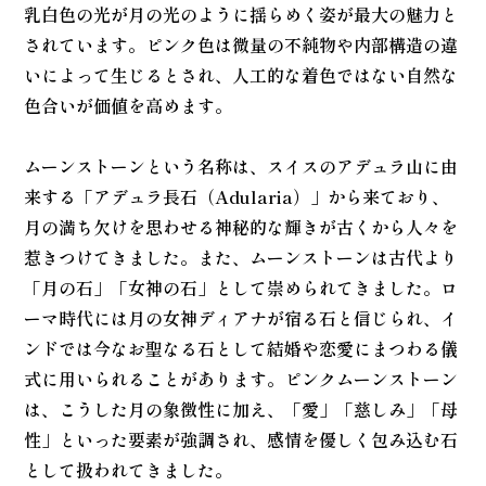
乳白色の光が月の光のように揺らめく姿が最大の魅力と
されています。ピンク色は微量の不純物や内部構造の違
いによって生じるとされ、人工的な着色ではない自然な
色合いが価値を高めます。
ムーンストーンという名称は、スイスのアデュラ山に由
来する「アデュラ長石（Adularia）」から来ており、
月の満ち欠けを思わせる神秘的な輝きが古くから人々を
惹きつけてきました。また、ムーンストーンは古代より
「月の石」「女神の石」として崇められてきました。ロ
ーマ時代には月の女神ディアナが宿る石と信じられ、イ
ンドでは今なお聖なる石として結婚や恋愛にまつわる儀
式に用いられることがあります。ピンクムーンストーン
は、こうした月の象徴性に加え、「愛」「慈しみ」「母
性」といった要素が強調され、感情を優しく包み込む石
として扱われてきました。