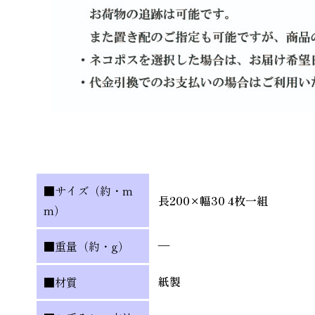
■サイズ（約・m
長200×幅30 4枚一組
m）
—
■重量（約・g）
紙製
■材質