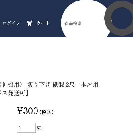
ログイン
カート
伊勢縁起物
天然石
オーダーメイド
のフロア
のフロア
のフロア
神棚用） 切り下げ 紙製 2尺一本〆用
ポス発送可】
¥300
(税込)
束