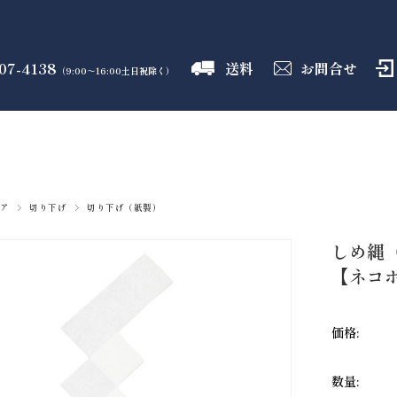
07-4138
送料
お問合せ
（9:00～16:00土日祝除く）
御霊舎
神具
しめ縄
盛り塩
火打石
のフロア
のフロア
のフロア
のフロア
のフロア
ア
切り下げ
切り下げ（紙製）
しめ縄（
【ネコ
価格:
数量: