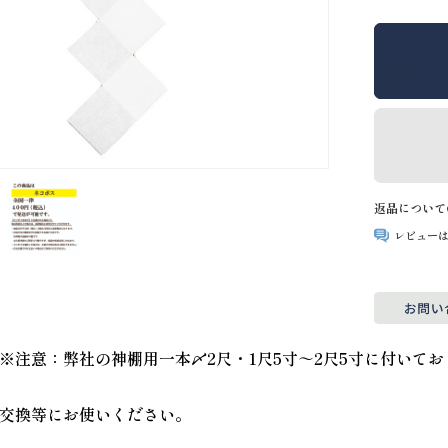
返品について
レビュー
※注意：弊社の神棚用一本〆2尺・1尺5寸～2尺5寸に付いて
交換等にお使いください。