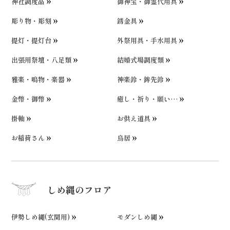
神社調度品
御神宝・御霊代用具
彫り物・彫刻
錺金具
提灯・提灯台
外祭用具・手水用具
出張用祭壇・八足類
結婚式場調度類
雅楽・鳴物・楽器
神楽鈴・鉾先鈴
金幣・御幣
癒し・祈り・願い…
掛軸
お供え道具
お稲荷さん
鳥居
しめ縄のフロア
伊勢しめ縄(玄関用)
モダンしめ縄