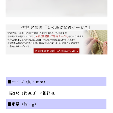
■サイズ（約・mm）
幅3尺（約900）×縄径40
■重量（約・g）