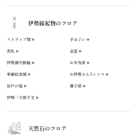
伊勢縁起物のフロア
ストラップ類
手ぬぐい
表札
金盃
伊勢御守腕輪
お木曳車
奉納絵馬額
お伊勢さんTシャツ
岩戸の塩
獅子頭
伊勢一刀彫干支
天然石のフロア