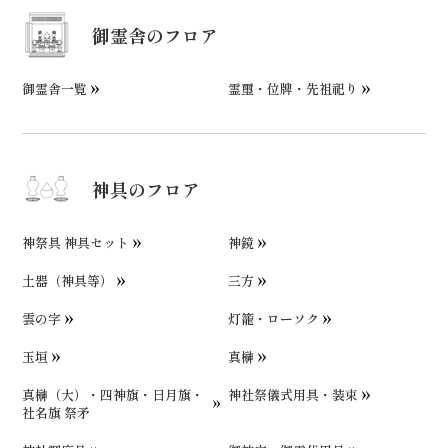
御霊舎のフロア
御霊舎一覧
霊璽・位牌・先祖祀り
神具のフロア
神祭具 神具セット
神鏡
土器（神具等）
三方
雲の字
灯籠・ローソク
玉垣
真榊
真榊（大）・四神旗・日月旗・
神社祭儀式用具・装束
社名旗 祭矛