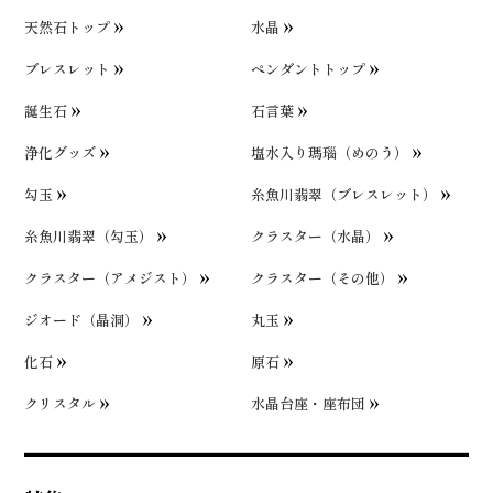
天然石トップ
水晶
ブレスレット
ペンダントトップ
誕生石
石言葉
浄化グッズ
塩水入り瑪瑙（めのう）
勾玉
糸魚川翡翠（ブレスレット）
糸魚川翡翠（勾玉）
クラスター（水晶）
クラスター（アメジスト）
クラスター（その他）
ジオード（晶洞）
丸玉
化石
原石
クリスタル
水晶台座・座布団