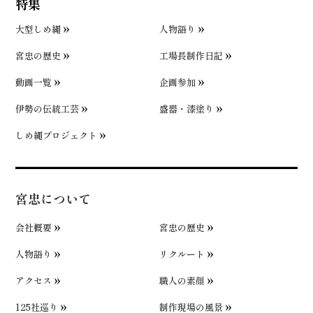
特集
大型しめ縄
人物語り
宮忠の歴史
工場長制作日記
動画一覧
企画参加
伊勢の伝統工芸
盛器・漆塗り
しめ縄プロジェクト
宮忠について
会社概要
宮忠の歴史
人物語り
リクルート
アクセス
職人の素顔
125社巡り
制作現場の風景