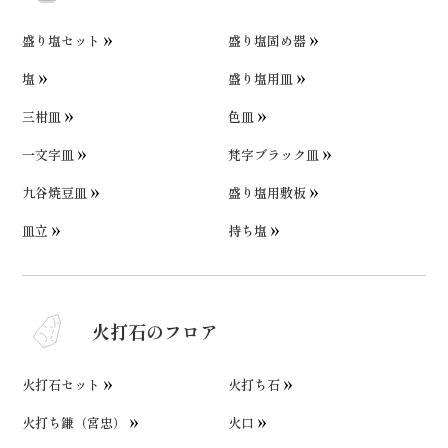
盛り塩セット
盛り塩固め器
塩
盛り塩用皿
三柑皿
色皿
一文字皿
梵字ブラック皿
九谷焼豆皿
盛り塩用敷板
皿立
持ち塩
火打石のフロア
火打石セット
火打ち石
火打ち鎌（宮忠）
火口