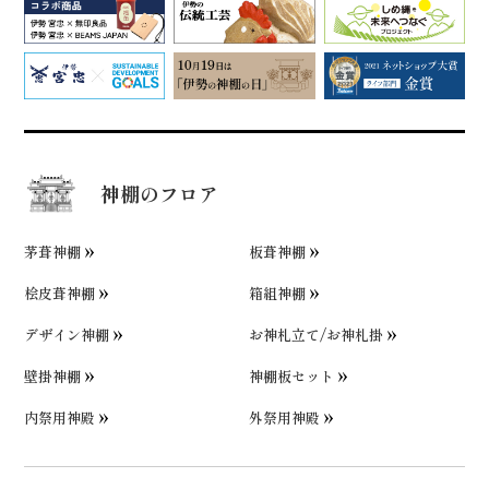
神棚のフロア
茅葺神棚
板葺神棚
桧皮葺神棚
箱組神棚
デザイン神棚
お神札立て/お神札掛
壁掛神棚
神棚板セット
内祭用神殿
外祭用神殿