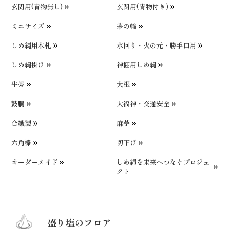
玄関用(青物無し)
玄関用(青物付き)
ミニサイズ
茅の輪
しめ縄用木札
水回り・火の元・勝手口用
しめ縄掛け
神棚用しめ縄
牛蒡
大根
鼓胴
大福神・交通安全
合繊製
麻苧
六角棒
切下げ
オーダーメイド
しめ縄を未来へつなぐプロジェ
クト
盛り塩のフロア