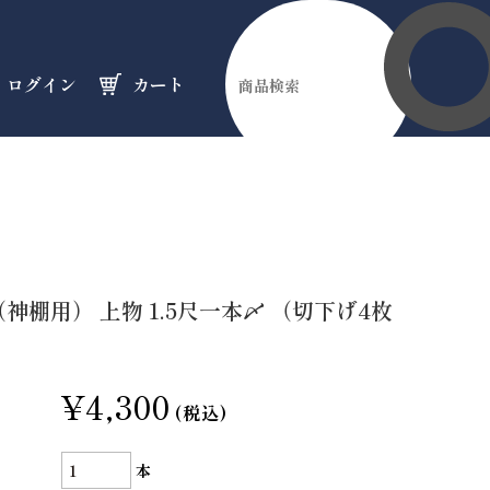
ログイン
カート
伊勢縁起物
天然石
オーダーメイド
のフロア
のフロア
のフロア
神棚用） 上物 1.5尺一本〆 （切下げ4枚
¥4,300
(税込)
本