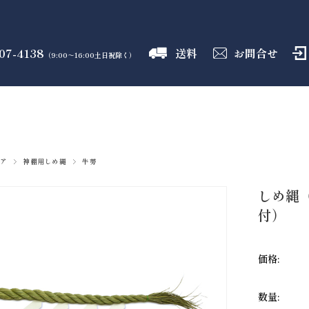
07-4138
送料
お問合せ
（9:00～16:00土日祝除く）
御霊舎
神具
しめ縄
盛り塩
火打石
のフロア
のフロア
のフロア
のフロア
のフロア
ア
神棚用しめ縄
牛蒡
しめ縄（
付）
価格:
数量: