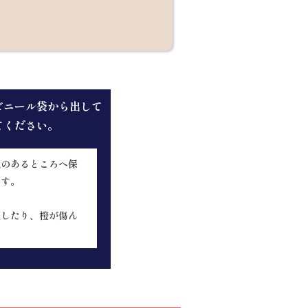
。
ビニール袋から出して
てください。
気のあるところへ保
ます。
色したり、橙が傷ん