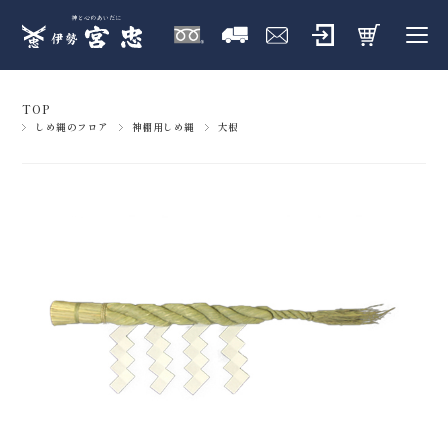
TOP
しめ縄のフロア
神棚用しめ縄
大根