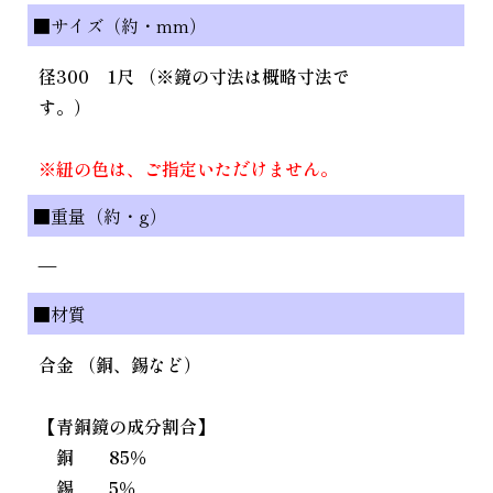
■サイズ（約・mm）
径300 1尺 （※鏡の寸法は概略寸法で
す。）
※紐の色は、ご指定いただけません。
■重量（約・g）
—
■材質
合金 （銅、錫など）
【青銅鏡の成分割合】
銅 85％
錫 5％