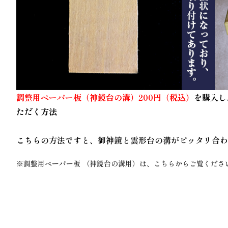
調整用ペーパー板（神鏡台の溝）200円（税込）
を購入し
ただく方法
こちらの方法ですと、御神鏡と雲形台の溝がピッタリ合
※
調整用ペーパー板 （神鏡台の溝用）
は、こちらからご覧くださ