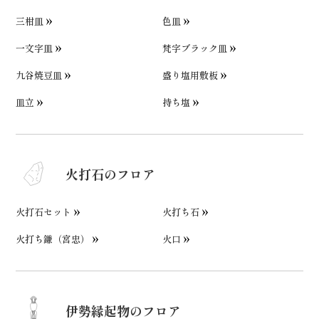
三柑皿
色皿
一文字皿
梵字ブラック皿
九谷焼豆皿
盛り塩用敷板
皿立
持ち塩
火打石のフロア
火打石セット
火打ち石
火打ち鎌（宮忠）
火口
伊勢縁起物のフロア