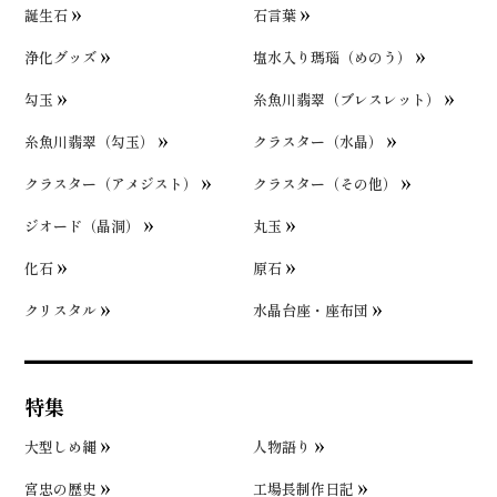
誕生石
石言葉
浄化グッズ
塩水入り瑪瑙（めのう）
勾玉
糸魚川翡翠（ブレスレット）
糸魚川翡翠（勾玉）
クラスター（水晶）
クラスター（アメジスト）
クラスター（その他）
ジオード（晶洞）
丸玉
化石
原石
クリスタル
水晶台座・座布団
特集
大型しめ縄
人物語り
宮忠の歴史
工場長制作日記