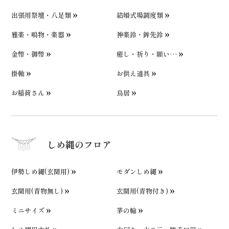
出張用祭壇・八足類
結婚式場調度類
雅楽・鳴物・楽器
神楽鈴・鉾先鈴
金幣・御幣
癒し・祈り・願い…
掛軸
お供え道具
お稲荷さん
鳥居
しめ縄のフロア
伊勢しめ縄(玄関用)
モダンしめ縄
玄関用(青物無し)
玄関用(青物付き)
ミニサイズ
茅の輪