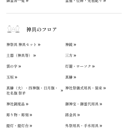
御霊舎一覧
霊璽・位牌・先祖祀り
神具のフロア
神祭具 神具セット
神鏡
土器（神具等）
三方
雲の字
灯籠・ローソク
玉垣
真榊
真榊（大）・四神旗・日月旗・
神社祭儀式用具・装束
社名旗 祭矛
神社調度品
御神宝・御霊代用具
彫り物・彫刻
錺金具
提灯・提灯台
外祭用具・手水用具