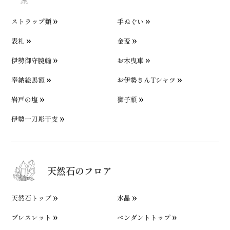
ストラップ類
手ぬぐい
表札
金盃
伊勢御守腕輪
お木曳車
奉納絵馬額
お伊勢さんTシャツ
岩戸の塩
獅子頭
伊勢一刀彫干支
天然石のフロア
天然石トップ
水晶
ブレスレット
ペンダントトップ