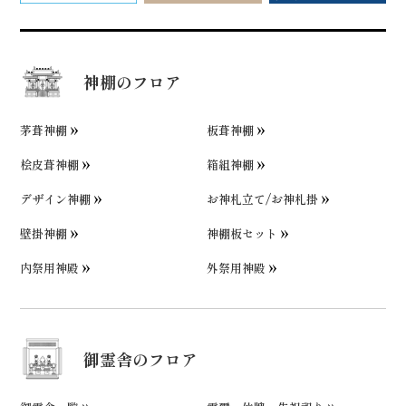
神棚のフロア
茅葺神棚
板葺神棚
桧皮葺神棚
箱組神棚
デザイン神棚
お神札立て/お神札掛
壁掛神棚
神棚板セット
内祭用神殿
外祭用神殿
御霊舎のフロア