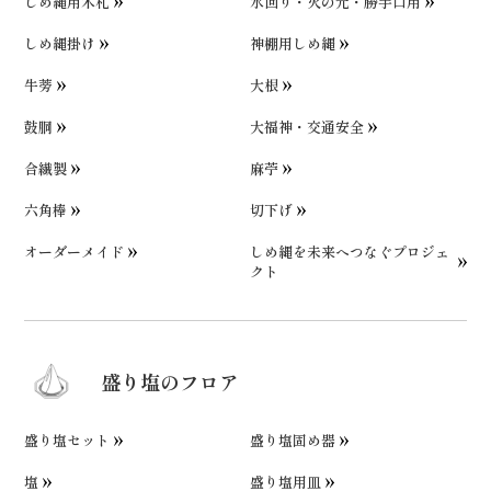
しめ縄用木札
水回り・火の元・勝手口用
しめ縄掛け
神棚用しめ縄
牛蒡
大根
鼓胴
大福神・交通安全
合繊製
麻苧
六角棒
切下げ
オーダーメイド
しめ縄を未来へつなぐプロジェ
クト
盛り塩のフロア
盛り塩セット
盛り塩固め器
塩
盛り塩用皿