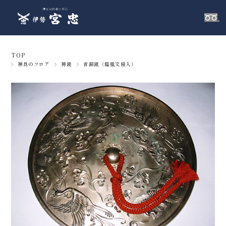
TOP
神具のフロア
神鏡
青銅鏡（鳳凰文様入）