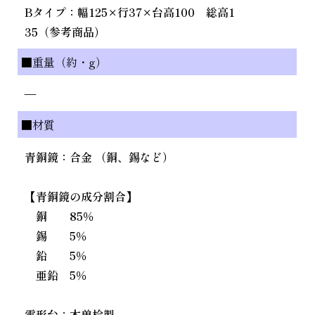
Bタイプ：幅125×行37×台高100 総高1
35（参考商品）
■重量（約・g）
—
■材質
青銅鏡：合金 （銅、錫など）
【青銅鏡の成分割合】
銅 85％
錫 5％
鉛 5％
亜鉛 5％
雲形台：木曽桧製