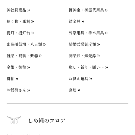
神社調度品
御神宝・御霊代用具
彫り物・彫刻
錺金具
提灯・提灯台
外祭用具・手水用具
出張用祭壇・八足類
結婚式場調度類
雅楽・鳴物・楽器
神楽鈴・鉾先鈴
金幣・御幣
癒し・祈り・願い…
掛軸
お供え道具
お稲荷さん
鳥居
しめ縄のフロア