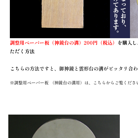
調整用ペーパー板（神鏡台の溝）200円（税込）
を購入し
ただく方法
こちらの方法ですと、御神鏡と雲形台の溝がピッタリ合
※
調整用ペーパー板 （神鏡台の溝用）
は、こちらからご覧くださ