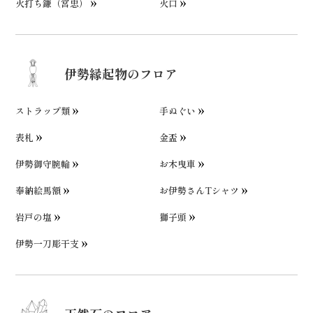
火打ち鎌（宮忠）
火口
伊勢縁起物のフロア
ストラップ類
手ぬぐい
表札
金盃
伊勢御守腕輪
お木曳車
奉納絵馬額
お伊勢さんTシャツ
岩戸の塩
獅子頭
伊勢一刀彫干支