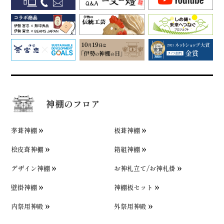
神棚のフロア
茅葺神棚
板葺神棚
桧皮葺神棚
箱組神棚
デザイン神棚
お神札立て/お神札掛
壁掛神棚
神棚板セット
内祭用神殿
外祭用神殿