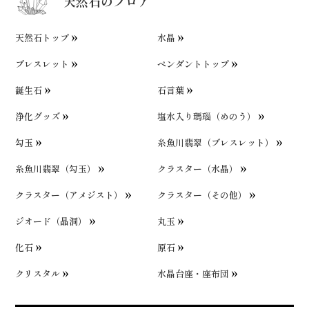
天然石のフロア
天然石トップ
水晶
ブレスレット
ペンダントトップ
誕生石
石言葉
浄化グッズ
塩水入り瑪瑙（めのう）
勾玉
糸魚川翡翠（ブレスレット）
糸魚川翡翠（勾玉）
クラスター（水晶）
クラスター（アメジスト）
クラスター（その他）
ジオード（晶洞）
丸玉
化石
原石
クリスタル
水晶台座・座布団