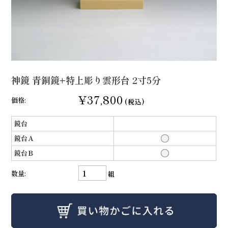
神鏡 青銅鏡+特上彫り雲形台 2寸5分
¥37,800
価格:
(税込)
鏡台
鏡台Ａ
鏡台Ｂ
数量:
組