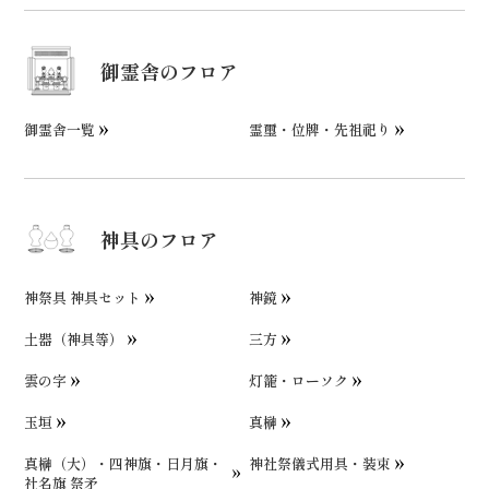
御霊舎のフロア
御霊舎一覧
霊璽・位牌・先祖祀り
神具のフロア
神祭具 神具セット
神鏡
土器（神具等）
三方
雲の字
灯籠・ローソク
玉垣
真榊
真榊（大）・四神旗・日月旗・
神社祭儀式用具・装束
社名旗 祭矛