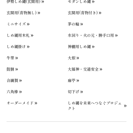
伊勢しめ縄(玄関用)
モダンしめ縄
玄関用(青物無し)
玄関用(青物付き)
ミニサイズ
茅の輪
しめ縄用木札
水回り・火の元・勝手口用
しめ縄掛け
神棚用しめ縄
牛蒡
大根
鼓胴
大福神・交通安全
合繊製
麻苧
六角棒
切下げ
オーダーメイド
しめ縄を未来へつなぐプロジェ
クト