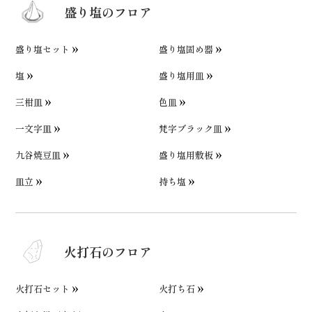
盛り塩のフロア
盛り塩セット
盛り塩固め器
塩
盛り塩用皿
三柑皿
色皿
一文字皿
梵字ブラック皿
九谷焼豆皿
盛り塩用敷板
皿立
持ち塩
火打石のフロア
火打石セット
火打ち石