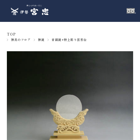
TOP
神具のフロア
神鏡
青銅鏡+特上彫り雲形台