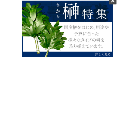
0120-07-4138
【受付】AM9:00～PM4:00（土日祝除
く）
外宮せんぐう館前宮忠本店三重県伊勢市
岡本1丁目2-38
TEL 0596-28-0412（代表）
FAX 0596-28-9690
お店にお越しの際は、住所でカーナビ設定をお願い致します。（電話
番号ですと、本社工場に設定されます。）