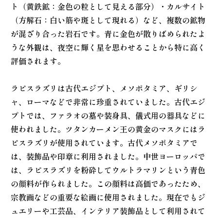
ト（黄鉄鉱：金色の粒として見える部分）・カルサイト
（方解石：白い筋や斑として現れる）など、複数の鉱物
が混ざり合った岩石です。青に金色が散りばめられたよ
うな外観は、夜空に輝く星を思わせることから特に高く
評価されます。
ラピスラズリは古代エジプト、メソポタミア、ギリシ
ャ、ローマなどで非常に珍重されていました。古代エジ
プトでは、ファラオの墓や装身具、儀式用の器具などに
使われました。ツタンカーメン王の黄金のマスクにはラ
ピスラズリが使用されています。古代メソポタミアで
は、装飾品や印章に利用されました。中世ヨーロッパで
は、ラピスラズリを粉砕してウルトラマリンという青色
の顔料が作られました。この顔料は高価であったため、
宗教画などの重要な絵画に使用されました。現在でもジ
ュエリーや工芸品、インテリア装飾品として利用されて