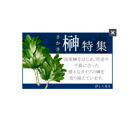
0120-07-4138
【受付】AM9:00～PM4:00（土日祝除
く）
外宮せんぐう館前宮忠本店三重県伊勢市
岡本1丁目2-38