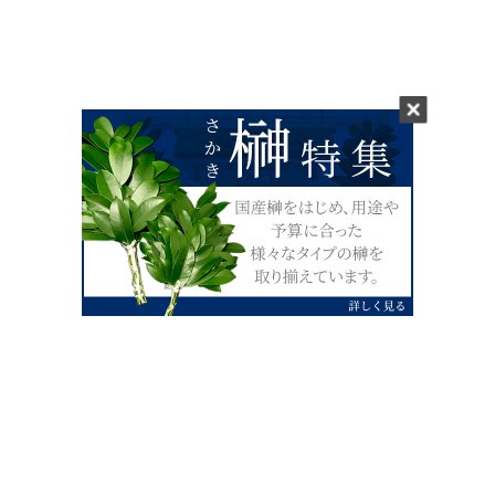
0120-07-4138
【受付】AM9:00～PM4:00（土日祝除
く）
外宮せんぐう館前宮忠本店三重県伊勢市
岡本1丁目2-38
TEL 0596-28-0412（代表）