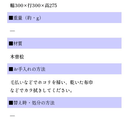
幅300×行300×高275
■重量（約・g）
—
■材質
木曽桧
■お手入れの方法
毛払い
などでホコリを掃い、乾いた布巾
などでカラ拭きしてください。
■替え時・処分の方法
—