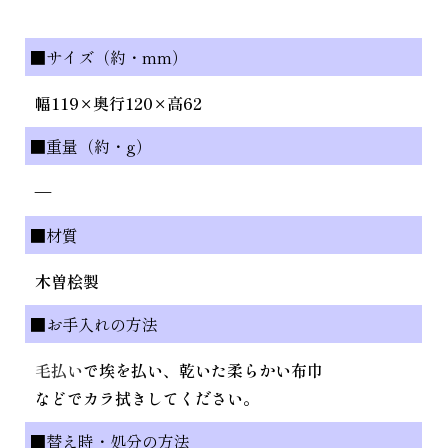
■サイズ（約・mm）
幅119×奥行120×高62
■重量（約・g）
—
■材質
木曽桧製
■お手入れの方法
毛払い
で埃を払い、乾いた柔らかい布巾
などでカラ拭きしてください。
■替え時・処分の方法