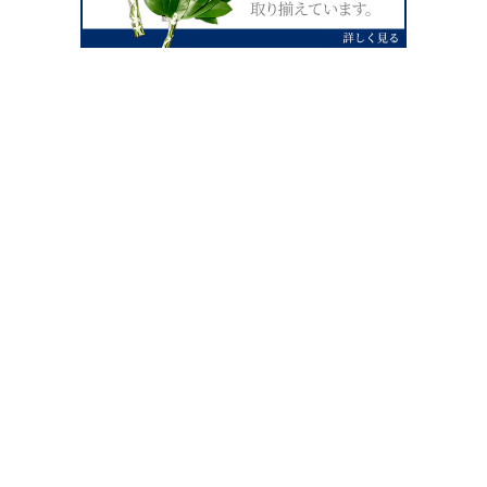
0120-07-4138
【受付】AM9:00～PM4:00（土日祝除
く）
外宮せんぐう館前宮忠本店三重県伊勢市
岡本1丁目2-38
TEL 0596-28-0412（代表）
FAX 0596-28-9690
お店にお越しの際は、住所でカーナビ設定をお願い致します。（電話
番号ですと、本社工場に設定されます。）
FAX申し込み24時間受付中
FAX注文書 ダウンロードはこち
0596-28-9690
ら