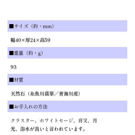
■サイズ（約・mm）
幅40×厚24×高59
■重量（約・g）
93
■材質
天然石（糸魚川翡翠／青海川産）
■お手入れの方法
クラスター
、
ホワイトセージ
、
音叉
、月
光、浴水が良いと言われています。