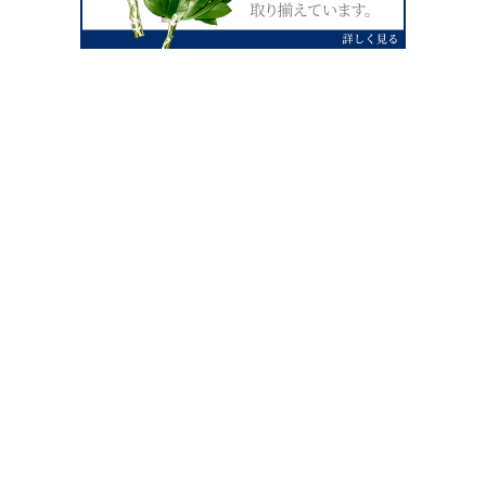
0120-07-4138
【受付】AM9:00～PM4:00（土日祝除
く）
外宮せんぐう館前宮忠本店三重県伊勢市
岡本1丁目2-38
TEL 0596-28-0412（代表）
FAX 0596-28-9690
お店にお越しの際は、住所でカーナビ設定をお願い致します。（電話
番号ですと、本社工場に設定されます。）
FAX申し込み24時間受付中
FAX注文書 ダウンロードはこち
0596-28-9690
ら