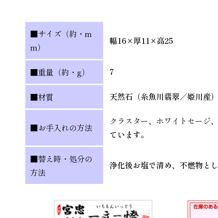
■サイズ（約・m
幅16×厚11×高25
m）
7
■重量（約・g）
天然石（糸魚川翡翠／姫川産
■材質
クラスター
、
ホワイトセージ
■お手入れの方法
ています。
■替え時・処分の
浄化後お塩で清め、不燃物と
方法