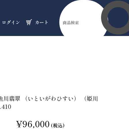
ログイン
カート
伊勢縁起物
天然石
オーダーメイド
のフロア
のフロア
のフロア
魚川翡翠 （いといがわひすい） （姫川
.410
¥96,000
(税込)