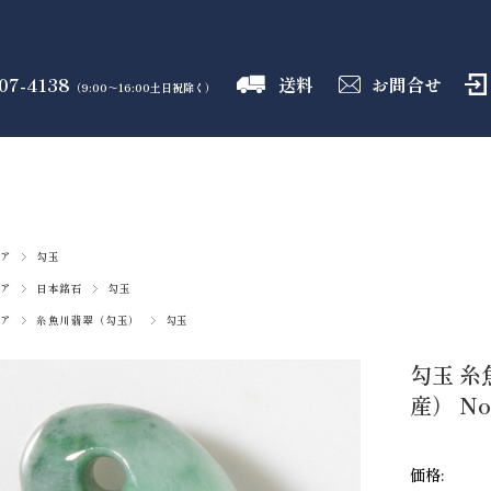
07-4138
送料
お問合せ
（9:00～16:00土日祝除く）
御霊舎
神具
しめ縄
盛り塩
火打石
のフロア
のフロア
のフロア
のフロア
のフロア
ア
勾玉
ア
日本銘石
勾玉
ア
糸魚川翡翠（勾玉）
勾玉
勾玉 糸
産） No
価格: