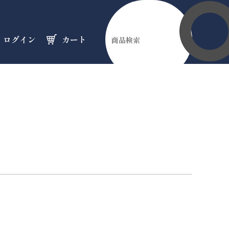
ログイン
カート
伊勢縁起物
天然石
オーダーメイド
のフロア
のフロア
のフロア