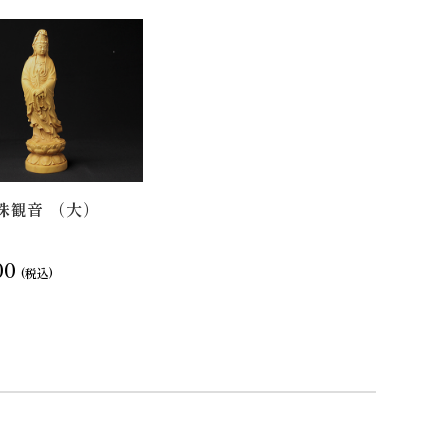
珠観音 （大）
00
(税込)