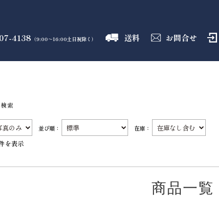
07-4138
送料
お問合せ
（9:00～16:00土日祝除く）
御霊舎
神具
しめ縄
盛り塩
火打石
のフロア
のフロア
のフロア
のフロア
のフロア
品検索
並び順：
在庫：
3件を表示
商品一覧