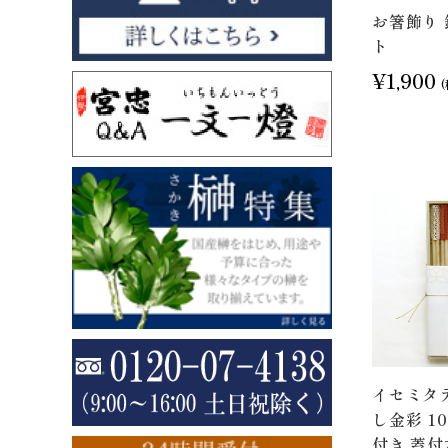
お箸飾り 
ト
¥1,900
イセミタテ
し金彩 1
付き 蓋