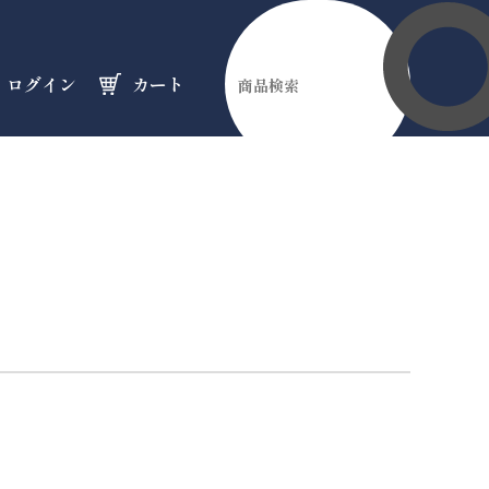
ログイン
カート
伊勢縁起物
天然石
オーダーメイド
のフロア
のフロア
のフロア