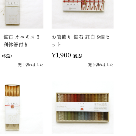
 鉱石 オニキス 5
お箸飾り 鉱石 紅白 9個セ
ト 利休箸付き
ット
0
¥1,900
(税込)
(税込)
売り切れました
売り切れました