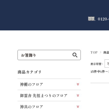
0120-
神棚
のフロア
TOP
商
表示切替：
商品カテゴリ
15件中1件～
神棚のフロア
御霊舎 先祖まつりのフロア
神具のフロア