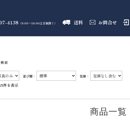
07-4138
送料
お問合せ
（9:00～16:00土日祝除く）
御霊舎
神具
しめ縄
盛り塩
火打石
のフロア
のフロア
のフロア
のフロア
のフロア
品検索
並び順：
在庫：
15件を表示
商品一覧