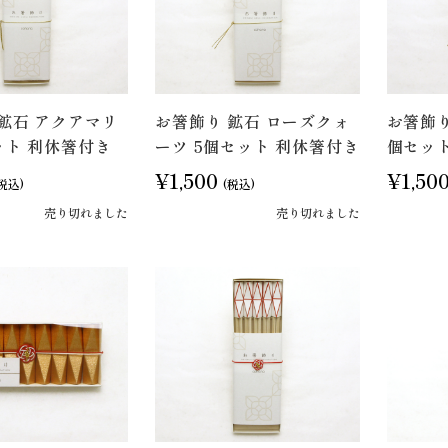
鉱石 アクアマリ
お箸飾り 鉱石 ローズクォ
お箸飾り
ット 利休箸付き
ーツ 5個セット 利休箸付き
個セッ
¥1,500
¥1,50
税込)
(税込)
売り切れました
売り切れました