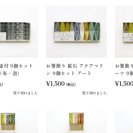
染付 9個セット
お箸飾り 鉱石 アクアマリ
お箸飾り
（布・泡）
ン 9個セット アート
ーツ 9
¥1,500
¥1,50
込)
(税込)
売り切れました
売り切れました