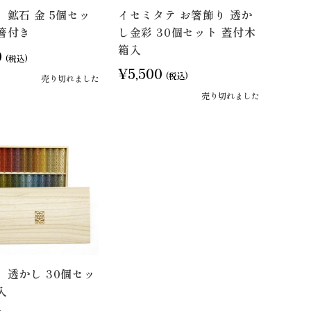
 鉱石 金 5個セッ
イセミタテ お箸飾り 透か
箸付き
し金彩 30個セット 蓋付木
箱入
0
(税込)
¥5,500
(税込)
売り切れました
売り切れました
 透かし 30個セッ
入