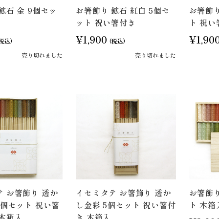
鉱石 金 9個セッ
お箸飾り 鉱石 紅白 5個セ
お箸飾り
ット 祝い箸付き
ト 祝い
¥1,900
¥1,90
(税込)
(税込)
売り切れました
売り切れました
 お箸飾り 透か
イセミタテ お箸飾り 透か
お箸飾り
0個セット 祝い箸
し金彩 5個セット 祝い箸付
ト 木箱
付木箱入
き 木箱入