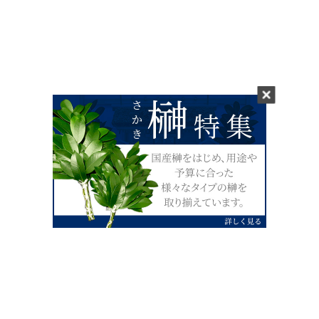
0120-07-4138
【受付】AM9:00～PM4:00（土日祝除
く）
外宮せんぐう館前宮忠本店三重県伊勢市