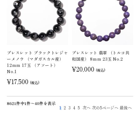
ブレスレット ブラックトレジャ
ブレスレット 翡翠 （トルコ共
ーメノウ （マダガスカル産）
和国産） 8mm 23玉 No.2
12mm 17玉 （アソート）
¥20,000
(税込)
No.1
¥17,500
(税込)
8621件中1件～40件を表示
1
2
3
4
5
次へ
次の5ページへ
最後へ