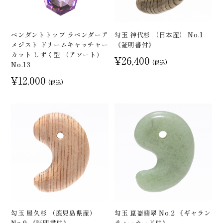
ペンダントトップ ラベンダーア
勾玉 神代杉 （日本産） No.1
メジスト ドリームキャッチャー
《証明書付》
カット しずく型 （アソート）
¥26,400
(税込)
No.13
¥12,000
(税込)
勾玉 屋久杉 （鹿児島県産）
勾玉 崑崙翡翠 No.2 《ギャラン
No.9 《証明書付》
ティーカード付》