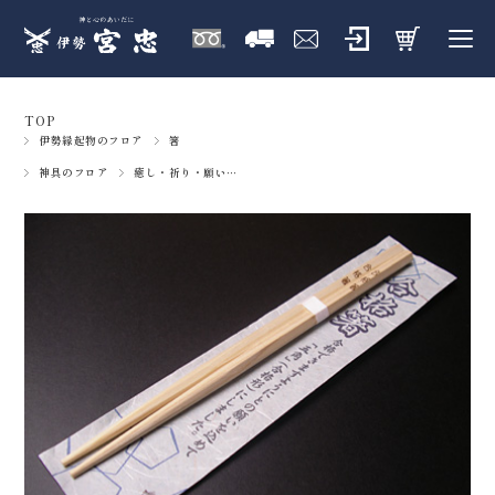
TOP
伊勢縁起物のフロア
箸
神具のフロア
癒し・祈り・願い…