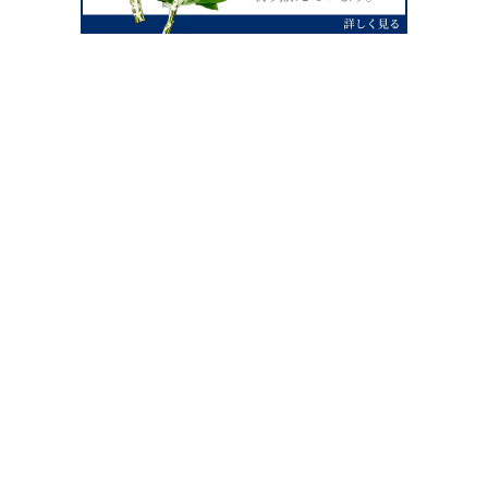
0120-07-4138
【受付】AM9:00～PM4:00（土日祝除
く）
外宮せんぐう館前宮忠本店三重県伊勢市
岡本1丁目2-38
TEL 0596-28-0412（代表）
FAX 0596-28-9690
お店にお越しの際は、住所でカーナビ設定をお願い致します。（電話
番号ですと、本社工場に設定されます。）
FAX申し込み24時間受付中
FAX注文書 ダウンロードはこち
0596-28-9690
ら