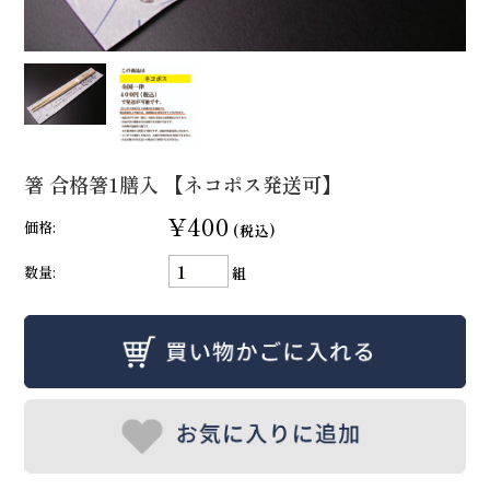
箸 合格箸1膳入 【ネコポス発送可】
¥400
価格:
(税込)
数量:
組