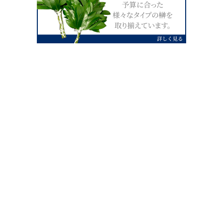
0120-07-4138
【受付】AM9:00～PM4:00（土日祝除
く）
外宮せんぐう館前宮忠本店三重県伊勢市
岡本1丁目2-38
TEL 0596-28-0412（代表）
FAX 0596-28-9690
お店にお越しの際は、住所でカーナビ設定をお願い致します。（電話
番号ですと、本社工場に設定されます。）
FAX申し込み24時間受付中
FAX注文書 ダウンロードはこち
0596-28-9690
ら