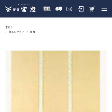
TOP
神具のフロア
掛軸