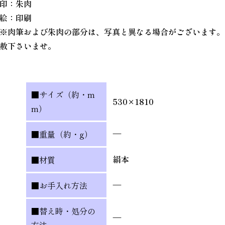
印：朱肉
絵：印刷
※肉筆および朱肉の部分は、写真と異なる場合がございます。
赦下さいませ。
■サイズ（約・m
530×1810
m）
—
■重量（約・g）
絹本
■材質
—
■お手入れ方法
■替え時・処分の
—