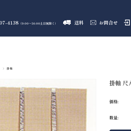
07-4138
送料
お問合せ
（9:00～16:00土日祝除く）
御霊舎
神具
しめ縄
盛り塩
火打石
のフロア
のフロア
のフロア
のフロア
のフロア
掛軸
掛軸 尺
価格:
数量: