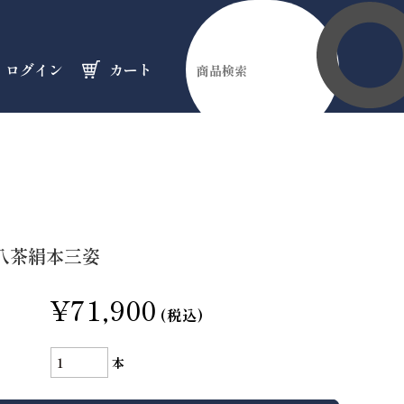
ログイン
カート
伊勢縁起物
天然石
オーダーメイド
のフロア
のフロア
のフロア
八茶絹本三姿
¥71,900
(税込)
本