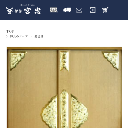
TOP
神具のフロア
錺金具