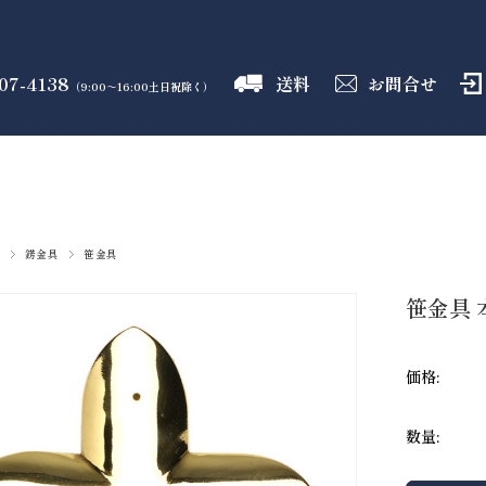
07-4138
送料
お問合せ
（9:00～16:00土日祝除く）
御霊舎
神具
しめ縄
盛り塩
火打石
のフロア
のフロア
のフロア
のフロア
のフロア
錺金具
笹金具
笹金具 
価格:
数量: