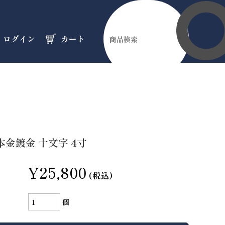
ログイン
カート
伊勢縁起物
天然石
オーダーメイド
のフロア
のフロア
のフロア
本金鍍金 十文字 4寸
¥25,800
(税込)
個